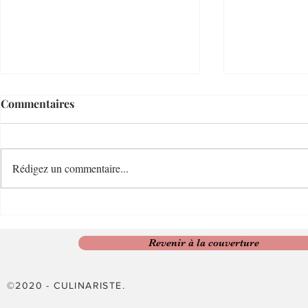
Commentaires
Rédigez un commentaire...
🌿 Ravioles de courgette aux
Fontaineblea
petits pois et à la brousse 🌿
rhubarbe 
Revenir à la couverture
©2020 - CULINARISTE.