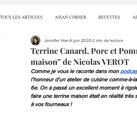
TOUS LES ARTICLES
ASIAN CORNER
RECETTES
A
Jennifer Han
4 juin 2020
2 min de lecture
CALENDRIER FOOD
J'IRAIS GOÛTER POUR VOUS
T
Terrine Canard, Porc et Po
maison” de Nicolas VEROT
Comme je vous le raconte dans mon 
podcas
l’honneur d’un atelier de cuisine comme-à-la
6e. On a passé un excellent moment à rigoler 
faire une terrine maison était en réalité très
à vos fourneaux !